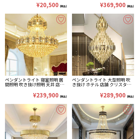
D120/150/180/200cm
¥20,500
¥369,900
(税込)
(税込)
ペンダントライト 寝室照明 居
ペンダントライト 大型照明 吹
間照明 吹き抜け照明 天井 店舗
き抜け ホテル 店舗 クリスタル
リビング 豪華 クリスタル クリ
33灯 D100*H180cm
ア&金色 D100/120/150cm
¥239,900
¥289,900
(税込)
(税込)