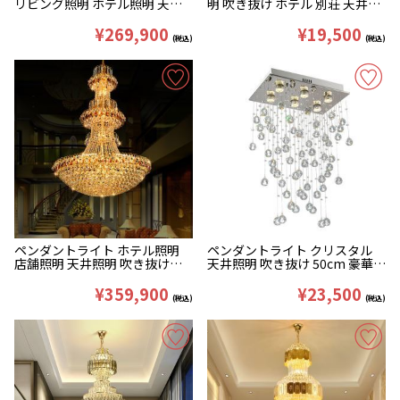
リビング照明 ホテル照明 天井
明 吹き抜け ホテル 別荘 天井照
店舗 豪華 クリスタル クリア&
明 豪華 D40/50cm
金色 D120/150cm
¥269,900
¥19,500
(税込)
(税込)
ペンダントライト ホテル照明
ペンダントライト クリスタル
店舗照明 天井照明 吹き抜け照
天井照明 吹き抜け 50cm 豪華 6
明 クリスタル 金色
灯
D120/150/180/200/250cm
¥359,900
¥23,500
(税込)
(税込)