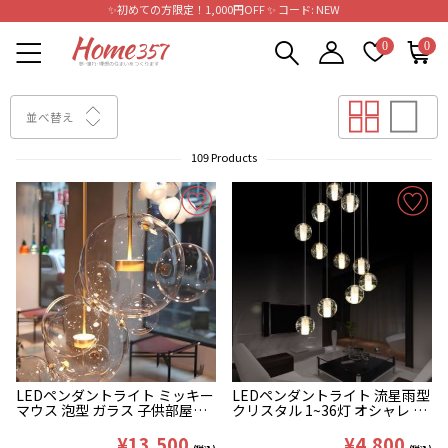
✨初めての方限定！1,000円OFF ✨ コード: NEW
0
0
並べ替え
109 Products
LEDペンダントライト ミッキー
LEDペンダントライト 流星雨型
マウス 泡型 ガラス 子供部屋照
クリスタル 1~36灯 オシャレ 吹
明
き抜け･店舗照明
¥13,500
¥4,800