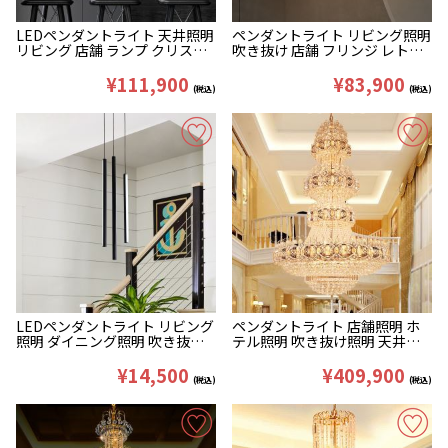
LEDペンダントライト 天井照明
ペンダントライト リビング照明
リビング 店舗 ランプ クリスタ
吹き抜け 店舗 フリンジ レトロ
ル 豪華 102*40cm
8灯 D60cm
¥111,900
¥83,900
(税込)
(税込)
LEDペンダントライト リビング
ペンダントライト 店舗照明 ホ
照明 ダイニング照明 吹き抜け
テル照明 吹き抜け照明 天井照
玄関 3/7/10灯
明 クリスタル クリア&金色
D120/150/180/200cm
¥14,500
¥409,900
(税込)
(税込)