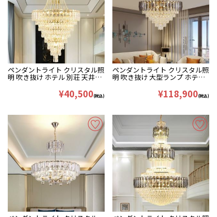
ペンダントライト クリスタル照
ペンダントライト クリスタル照
明 吹き抜け ホテル 別荘 天井照
明 吹き抜け 大型ランプ ホテル
明 豪華 40/55/80cm
豪華 21灯 D80*H90cm
¥40,500
¥118,900
(税込)
(税込)