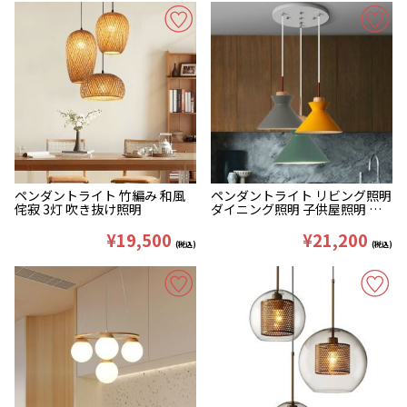
ペンダントライト 竹編み 和風
ペンダントライト リビング照明
侘寂 3灯 吹き抜け照明
ダイニング照明 子供屋照明 店
舗 マカロン色 3灯
¥19,500
¥21,200
(税込)
(税込)