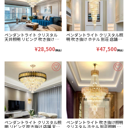
ペンダントライト クリスタル
ペンダントライト クリスタル照
天井照明 リビング 吹き抜け 店
明 吹き抜け ホテル 別荘 店舗照
舗 豪華 40/55/75cm
明 H150/180/210cm
¥28,500
¥47,500
(税込)
(税込)
ペンダントライト クリスタル照
ペンダントライト 吹き抜け照明
明 リビング 吹き抜け 店舗 天井
クリスタル ホテル 別荘照明 立