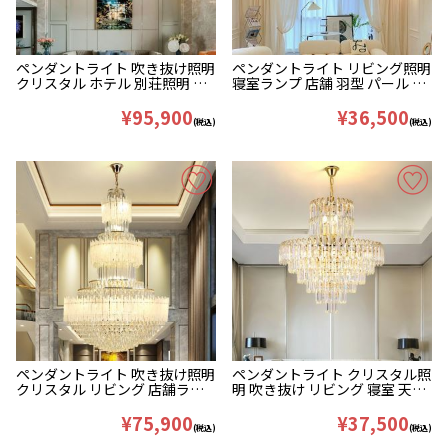
ペンダントライト 吹き抜け照明
ペンダントライト リビング照明
クリスタル ホテル 別荘照明 立
寝室ランプ 店舗 羽型 パール ガ
派 D80cm
ラス 白 9灯 D60cm
¥95,900
¥36,500
(税込)
(税込)
ペンダントライト 吹き抜け照明
ペンダントライト クリスタル照
クリスタル リビング 店舗ラン
明 吹き抜け リビング 寝室 天井
プ 豪華 60cm
照明 豪華 40/50/60cm
¥75,900
¥37,500
(税込)
(税込)