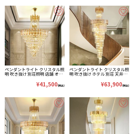
ペンダントライト クリスタル照
ペンダントライト クリスタル照
明 吹き抜け 別荘照明 店舗 オシ
明 吹き抜け ホテル 別荘 天井照
ャレ 40/55/80cm
明 豪華 40/50/60/70cm
¥41,500
¥63,900
(税込)
(税込)