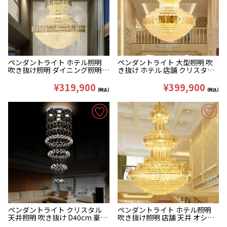
ペンダントライト ホテル照明
ペンダントライト 大型照明 吹
吹き抜け照明 ダイニング照明
き抜け ホテル 店舗 クリスタル
天井照明 オシャレ クリスタル 2
43灯 D120*H180cm
色 D120/150cm
¥319,900
¥399,900
(税込)
(税込)
ペンダントライト クリスタル
ペンダントライト ホテル照明
天井照明 吹き抜け D40cm 豪華
吹き抜け照明 店舗 天井 オシャ
5灯
レ クリスタル クリア&金色