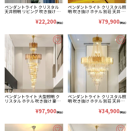
ペンダントライト クリスタル
ペンダントライト クリスタル照
天井照明 リビング 吹き抜け 店
明 吹き抜け ホテル 別荘 天井 豪
舗 豪華 45/55/75cm
華 H140/180/250cm
¥22,200
¥79,900
(税込)
(税込)
ペンダントライト 大型照明 ク
ペンダントライト クリスタル照
リスタル ホテル 吹き抜け 豪華
明 吹き抜け ホテル 別荘 天井照
17灯 D60*H180cm
明 豪華 7/11/28灯
¥97,900
¥34,900
(税込)
(税込)