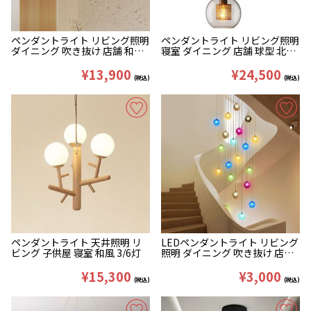
ペンダントライト リビング照明
ペンダントライト リビング照明
ダイニング 吹き抜け 店舗 和風
寝室 ダイニング 店舗 球型 北欧
4/6/7灯
風 3灯
¥13,900
¥24,500
(税込)
(税込)
ペンダントライト 天井照明 リ
LEDペンダントライト リビング
ビング 子供屋 寝室 和風 3/6灯
照明 ダイニング 吹き抜け 店舗
カラフル オシャレ
¥15,300
¥3,000
(税込)
(税込)