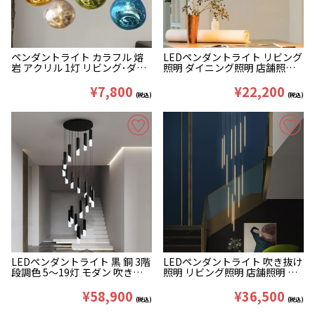
ペンダントライト カラフル 熔
LEDペンダントライト リビング
岩 アクリル 1灯 リビング･ダイ
照明 ダイニング照明 店舗照明
ニング照明
星空/花火 キラキラ 球型
D30/40/45/50cm
¥7,800
¥22,200
(税込)
(税込)
LEDペンダントライト 黒 銅 3階
LEDペンダントライト 吹き抜け
段調色 5〜19灯 モダン 吹き抜
照明 リビング照明 店舗照明 細
け照明
長い形 金色 5/10/13/16/19灯
¥58,900
¥36,500
(税込)
(税込)