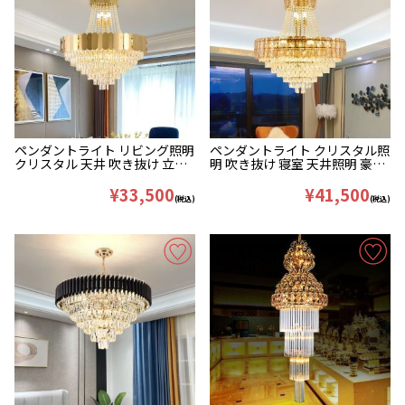
ペンダントライト リビング照明
ペンダントライト クリスタル照
クリスタル 天井 吹き抜け 立派
明 吹き抜け 寝室 天井照明 豪華
40/55/80cm
45/55/80cm
¥33,500
¥41,500
(税込)
(税込)