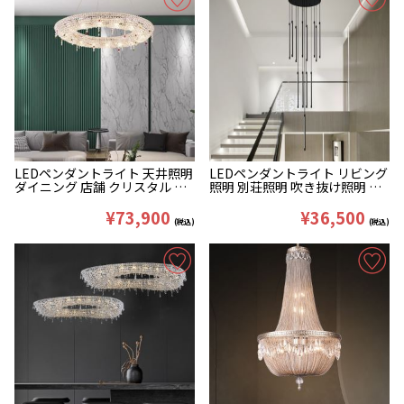
LEDペンダントライト 天井照明
LEDペンダントライト リビング
ダイニング 店舗 クリスタル オ
照明 別荘照明 吹き抜け照明 黒
シャレ D60/80cm
色 細長い形 5/10/13/16/19灯
¥73,900
¥36,500
(税込)
(税込)