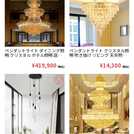
ペンダントライト ダイニング照
ペンダントライト クリスタル照
明 クリスタル ホテル照明 店舗
明 吹き抜け リビング 天井照明
クリア&金色
豪華 D40/45/60/80cm
D120/150/180/200/250cm
¥419,900
¥14,300
(税込)
(税込)