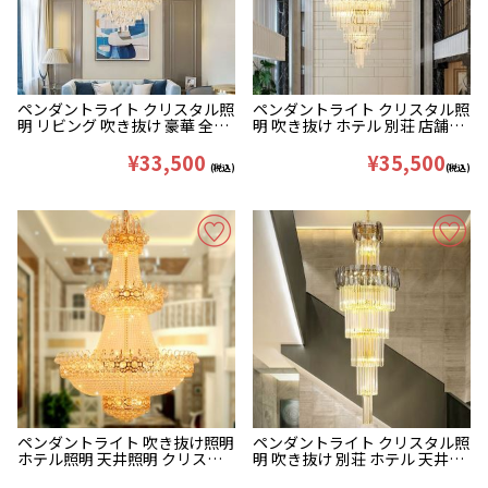
ペンダントライト クリスタル照
ペンダントライト クリスタル照
明 リビング 吹き抜け 豪華 全2
明 吹き抜け ホテル 別荘 店舗照
色 40/55/80cm
明 豪華 45/60/100cm
¥33,500
¥35,500
(税込)
(税込)
ペンダントライト 吹き抜け照明
ペンダントライト クリスタル照
ホテル照明 天井照明 クリスタ
明 吹き抜け 別荘 ホテル 天井照
ル クリア&金色 オシャレ
明 豪華 45/60/70cm