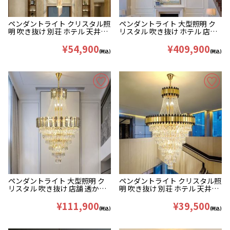
ペンダントライト クリスタル照
ペンダントライト 大型照明 ク
明 吹き抜け 別荘 ホテル 天井照
リスタル 吹き抜け ホテル 店舗
明 豪華 H150/180/210cm
4層 48灯 D120*H180cm
¥54,900
¥409,900
(税込)
(税込)
ペンダントライト 大型照明 ク
ペンダントライト クリスタル照
リスタル 吹き抜け 店舗 透かし
明 吹き抜け 別荘 ホテル 天井照
彫り 21灯 D80*H130cm
明 豪華 H80/100/130cm
¥111,900
¥39,500
(税込)
(税込)