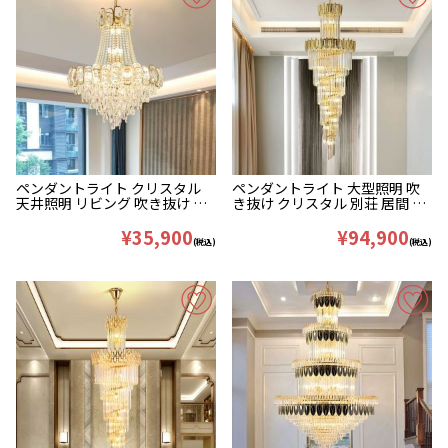
ペンダントライト クリスタル
ペンダントライト 大型照明 吹
天井照明 リビング 吹き抜け 店
き抜け クリスタル 別荘 居間 豪
舗 豪華 40/60/80cm
華 17灯 D60*H180cm
¥35,900
¥94,900
(税込)
(税込)