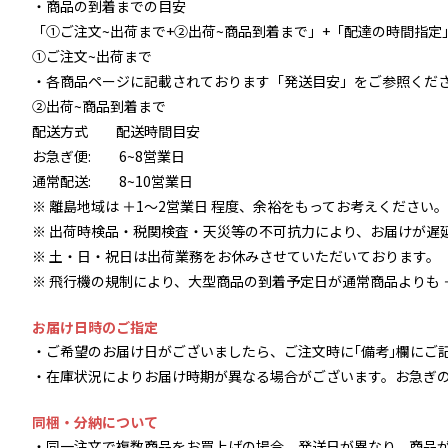
・商品の到着までの目安
「①ご注文~出荷まで+②出荷~商品到着まで」+「配達の時間指定
①ご注文~出荷まで
・各商品ページに記載されております「発送目安」をご参照くだ
②出荷~商品到着まで
配送方式 配送時間目安
お急ぎ便: 6~8営業日
通常配送: 8~10営業日
※ 離島地域は ＋1～2営業日 程度、余裕をもってお考えください。
※ 出荷時検品・税関検査・天災等の不可抗力により、お届けが遅
※ 土・日・祝日は出荷業務をお休みさせていただいております。
※ 飛行機の規制により、大型商品の到着予定日が通常商品よりも 
お届け日時のご指定
・ご希望のお届け日がございましたら、ご注文時に｢備考｣欄にご
・在庫状況によりお届け時期が異なる場合がございます。お急ぎの場合は
同梱・分納について
・同一注文で複数商品をお買上げの場合、発送日が異なり、商品