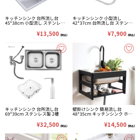
キッチンシンク 台所流し台
キッチンシンク 小型流し
45*38cm 小型流し ステンレス
42*37cm 台所流し台 ステンレ
鋼 家庭用 業務用
ス鋼 家庭用 業務用
¥13,500
¥7,900
(税込)
(税込)
キッチンシンク 台所流し台
壁掛けシンク 簡易流し台
69*39cm ステンレス製 2槽
48*35cm キッチンシンク ホル
ダー付 屋内屋外兼用 黒色
¥32,500
¥14,500
(税込)
(税込)