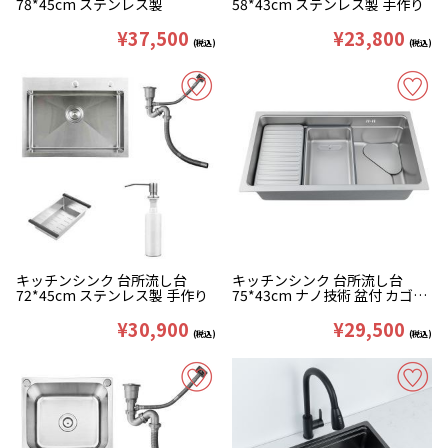
78*45cm ステンレス製
58*43cm ステンレス製 手作り
¥37,500
¥23,800
(税込)
(税込)
キッチンシンク 台所流し台
キッチンシンク 台所流し台
72*45cm ステンレス製 手作り
75*43cm ナノ技術 盆付 カゴ付
ヘアライン
¥30,900
¥29,500
(税込)
(税込)