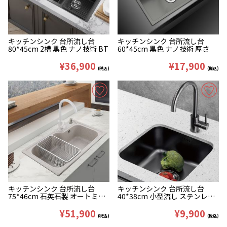
キッチンシンク 台所流し台
キッチンシンク 台所流し台
80*45cm 2槽 黒色 ナノ技術 BT
60*45cm 黒色 ナノ技術 厚さ
¥36,900
¥17,900
(税込)
(税込)
キッチンシンク 台所流し台
キッチンシンク 台所流し台
75*46cm 石英石製 オートミー
40*38cm 小型流し ステンレス
ル色
鋼 黒色 ナノ技術
¥51,900
¥9,900
(税込)
(税込)