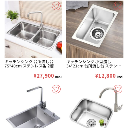
キッチンシンク 台所流し台
キッチンシンク 小型流し
75*40cm ステンレス製 2槽
34*21cm 台所流し台 ステンレ
ス鋼 家庭用 業務用
¥27,900
¥12,800
(税込)
(税込)