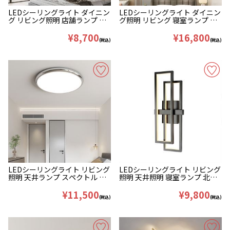
LEDシーリングライト ダイニン
LEDシーリングライト ダイニン
グ リビング照明 店舗ランプ 丸
グ照明 リビング 寝室ランプ 十
型 D40/50cm
型 黒白色 50/80W
¥8,700
¥16,800
(税込)
(税込)
LEDシーリングライト リビング
LEDシーリングライト リビング
照明 天井ランプ スペクトル 超
照明 天井照明 寝室ランプ 北欧
薄 オシャレ D40/50/60cm
風 2枠 幾何型
¥11,500
¥9,800
(税込)
(税込)