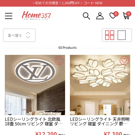
✨初めての方限定！1,000円OFF ✨ コード: NEW
0
0
並べ替え
65 Products
LEDシーリングライト 北欧風
LEDシーリングライト 天井照明
18畳 50cm リビング 寝室 ダイ
リビング 寝室 ダイニング 鬱金
ニング 天井照明
香型
¥12,200
¥7,300