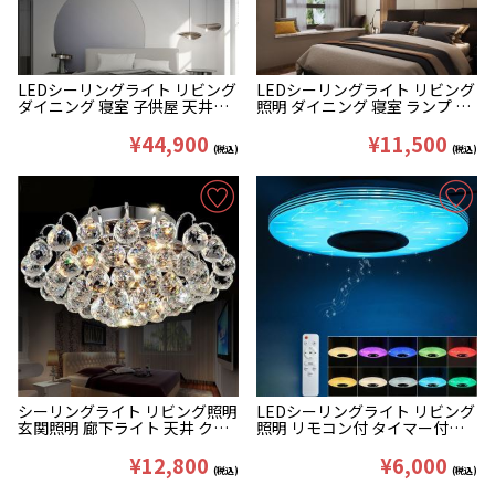
LEDシーリングライト リビング
LEDシーリングライト リビング
ダイニング 寝室 子供屋 天井照
照明 ダイニング 寝室 ランプ オ
明 花型 LED対応
シャレ 風車型
¥44,900
¥11,500
(税込)
(税込)
シーリングライト リビング照明
LEDシーリングライト リビング
玄関照明 廊下ライト 天井 クリ
照明 リモコン付 タイマー付
スタル D40cm
APP制御 Bluetooth接続 調光調
色 36W D40cm
¥12,800
¥6,000
(税込)
(税込)