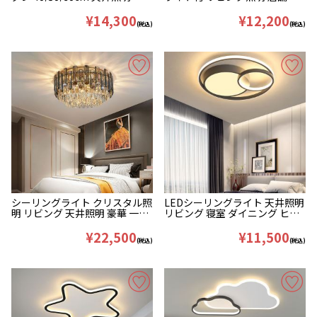
ンプ シンプル
¥14,300
¥12,200
(税込)
(税込)
シーリングライト クリスタル照
LEDシーリングライト 天井照明
明 リビング 天井照明 豪華 一段
リビング 寝室 ダイニング ヒョ
D40/50/60/80cm
ウタン型
¥22,500
¥11,500
(税込)
(税込)