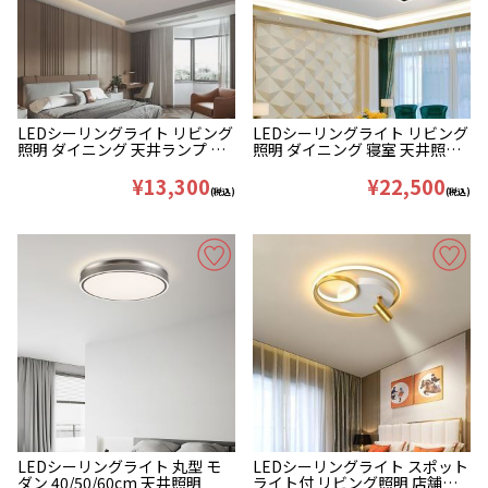
LEDシーリングライト リビング
LEDシーリングライト リビング
照明 ダイニング 天井ランプ 丸
照明 ダイニング 寝室 天井照明
型 D43/53cm
取付簡単 107/138cm
¥13,300
¥22,500
(税込)
(税込)
LEDシーリングライト 丸型 モ
LEDシーリングライト スポット
ダン 40/50/60cm 天井照明
ライト付 リビング照明 店舗ラ