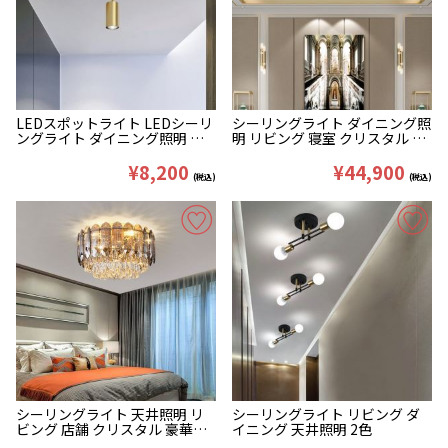
LEDスポットライト LEDシーリ
シーリングライト ダイニング照
ングライト ダイニング照明 店
明 リビング 寝室 クリスタル 豪
舗 玄関 回転可 1/2/3/4灯
華 D50/60/80cm
¥8,200
¥44,900
(税込)
(税込)
シーリングライト 天井照明 リ
シーリングライト リビング ダ
ビング 店舗 クリスタル 豪華
イニング 天井照明 2色
D50/60/80cm