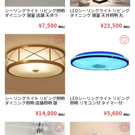
シーリングライト リビング照明
LEDシーリングライト リビング
ダイニング 寝室 店舗 天井ライ
ダイニング 寝室 天井照明 丸石
ト ガラス 和風
型 LED対応 90cm
¥7,500
¥23,500
(税込)
(税込)
シーリングライト リビング照明
LEDシーリングライト リビング
ダイニング照明 店舗照明 寝室
照明 リモコン付 タイマー付
ランプ 丸型 北欧風 オシャレ
APP制御 Bluetooth接続 調光調
色 36W D33cm
¥14,800
¥5,600
(税込)
(税込)