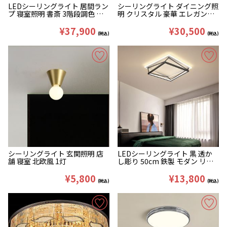
LEDシーリングライト 居間ラン
シーリングライト ダイニング照
プ 寝室照明 書斎 3階段調色 調
明 クリスタル 豪華 エレガント
光 シンプル L110cm
D50/60/80cm
¥37,900
¥30,500
(税込)
(税込)
シーリングライト 玄関照明 店
LEDシーリングライト 黒 透か
舗 寝室 北欧風 1灯
し彫り 50cm 鉄製 モダン リビ
ング ダイニング 寝室
¥5,800
¥13,800
(税込)
(税込)