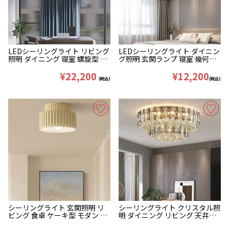
LEDシーリングライト リビング
LEDシーリングライト ダイニン
照明 ダイニング 寝室 螺旋型 ね
グ照明 玄関ランプ 寝室 幾何型
じれ型 黒金色
流星 モダン
¥22,200
¥12,200
(税込)
(税込)
シーリングライト 玄関照明 リ
シーリングライト クリスタル照
ビング 食卓 ケーキ型 モダン シ
明 ダイニング リビング 天井照
ンプル D23cm
明 豪華 D50/80cm