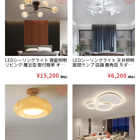
LEDシーリングライト 寝室照明
LEDシーリングライト 天井照明
リビング 魔豆型 取付簡単 オシ
居間ランプ 店舗 鹿角型 モダン
ャレ 6/8/10灯 黒色
3/5/9/12/15灯
¥15,200
¥6,200
(税込)
(税込)