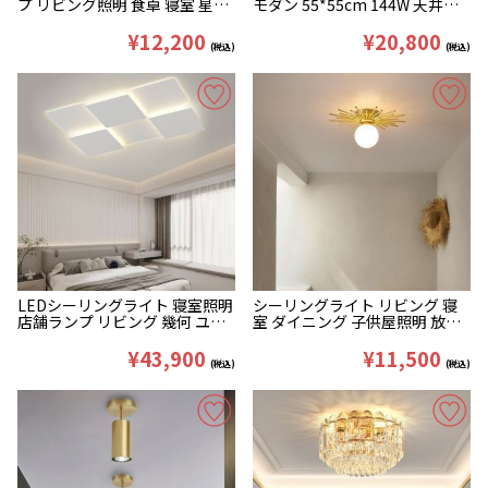
プ リビング照明 食卓 寝室 星型
モダン 55*55cm 144W 天井照
透かし彫り
明
¥12,200
¥20,800
(税込)
(税込)
LEDシーリングライト 寝室照明
シーリングライト リビング 寝
店舗ランプ リビング 幾何 ユニ
室 ダイニング 子供屋照明 放射
ーク モダン
型 1灯
¥43,900
¥11,500
(税込)
(税込)