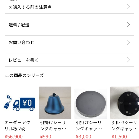
を購入する前の注意点
送料 / 配送
お問い合わせ
レビューを書く
この商品のシリーズ
オーダーアク
引掛けシーリ
引掛けシーリ
引掛けシーリ
リル板 2枚
ングキャップ
ングキャップ
ングキャップ
フランジ 黒色
フランジ 黒色
フランジ クロ
¥56,900
¥990
¥3,000
¥1,500