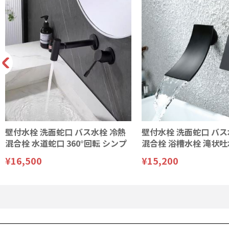
壁付水栓 洗面蛇口 バス水栓 冷熱
壁付水栓 洗面蛇口 バス
混合栓 水道蛇口 360°回転 シンプ
混合栓 浴槽水栓 滝状吐
ル 4色
¥16,500
¥15,200