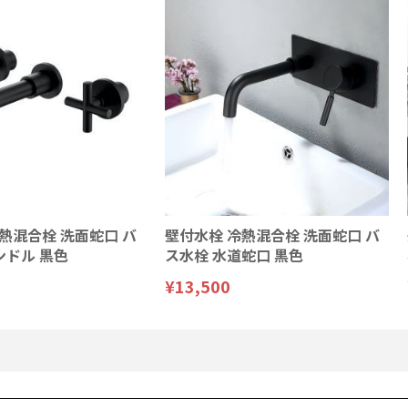
熱混合栓 洗面蛇口 バ
壁付水栓 冷熱混合栓 洗面蛇口 バ
ンドル 黒色
ス水栓 水道蛇口 黒色
¥13,500