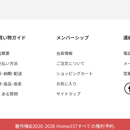
買い物ガイド
メンバーシップ
連
社概要
会員情報
電話
支払い方法
ご注文について
メー
料･納期･配送
ショッピングカート
営業
換･返品･返金
お気に入り
くある質問
サイトマップ
著作権©2020-2026 Home357すべての権利予約.