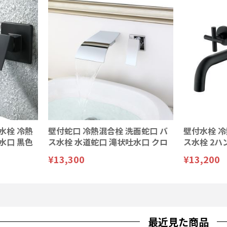
水栓 冷熱
壁付蛇口 冷熱混合栓 洗面蛇口 バ
壁付水栓 冷
水口 黒色
ス水栓 水道蛇口 滝状吐水口 クロ
ス水栓 2ハ
ム
¥13,300
¥13,200
最近見た商品